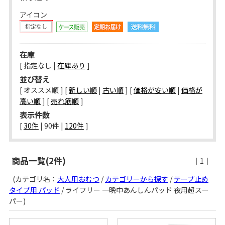
アイコン
在庫
[ 指定なし |
在庫あり
]
並び替え
[ オススメ順 ] [
新しい順
|
古い順
] [
価格が安い順
|
価格が
高い順
] [
売れ筋順
]
表示件数
[ 
30件
 | 
90件
 | 
120件
 ]
商品一覧(2件)
｜1｜
(カテゴリ名：
大人用おむつ
/
カテゴリーから探す
/
テープ止め
タイプ用 パッド
/ ライフリー 一晩中あんしんパッド 夜用超スー
パー)