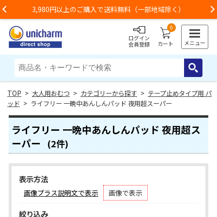
3,980円以上のご購入で送料無料（一部地域除く）
Previous
0
ログイン
メニュー
カート
会員登録
>
大人用おむつ
>
カテゴリーから探す
>
テープ止めタイプ用 パ
ッド
> ライフリー 一晩中あんしんパッド 夜用超スーパー
ライフリー 一晩中あんしんパッド 夜用超ス
ーパー
(2件)
表示方法
画像プラス説明文で表示
画像で表示
絞り込み