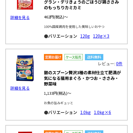
グラン・デリきょうのごほうび鶏ささみ
のもっちりカミカミ
462円
(税込)～
詳細を見る
100%国産鶏肉を使用した美味しいおやつ
●バリエーション
120g
120g×3
レビュー:
0件
銀のスプーン贅沢3種の素材仕立て肥満が
気になる猫用まぐろ・かつお・ささみ・
野菜味
詳細を見る
1,133円
(税込)～
お魚の旨みギュッと
●バリエーション
1.0kg
1.0kg×6