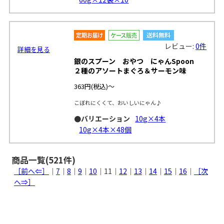
レビュー:
0件
銀のスプーン おやつ にゃんSpoon
２種のアソートまぐろ＆サーモン味
363円
(税込)～
詳細を見る
こぼれにくくて、おいしいにゃん♪
●バリエーション
10g×4本
10g×4本×48個
商品一覧(521件)
［前へ⇐］
｜
7
｜
8
｜
9
｜
10
｜11｜
12
｜
13
｜
14
｜
15
｜
16
｜
［次
へ⇒］