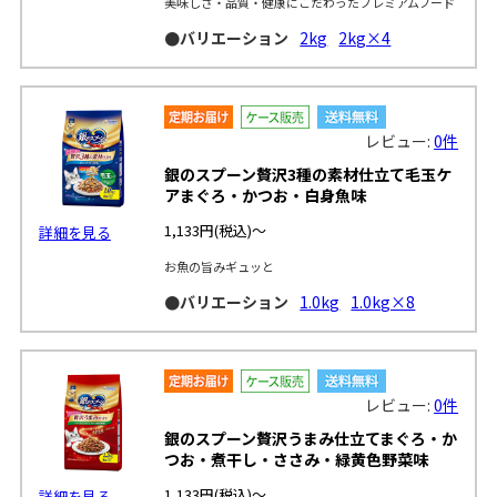
美味しさ・品質・健康にこだわったプレミアムフード
●バリエーション
2kg
2kg×4
レビュー:
0件
銀のスプーン贅沢3種の素材仕立て毛玉ケ
アまぐろ・かつお・白身魚味
1,133円
(税込)～
詳細を見る
お魚の旨みギュッと
●バリエーション
1.0kg
1.0kg×8
レビュー:
0件
銀のスプーン贅沢うまみ仕立てまぐろ・か
つお・煮干し・ささみ・緑黄色野菜味
1,133円
(税込)～
詳細を見る