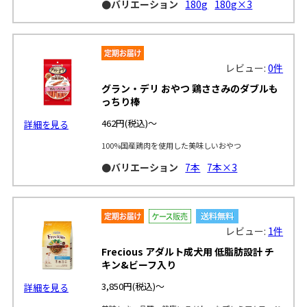
●バリエーション
180g
180g×3
レビュー:
0件
グラン・デリ おやつ 鶏ささみのダブルも
っちり棒
462円
(税込)～
詳細を見る
100%国産鶏肉を使用した美味しいおやつ
●バリエーション
7本
7本×3
レビュー:
1件
Frecious アダルト成犬用 低脂肪設計 チ
キン&ビーフ入り
3,850円
(税込)～
詳細を見る