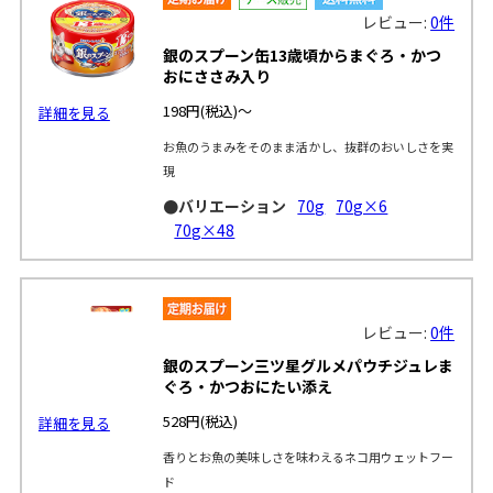
レビュー:
0件
銀のスプーン缶13歳頃からまぐろ・かつ
おにささみ入り
198円
(税込)～
詳細を見る
お魚のうまみをそのまま活かし、抜群のおいしさを実
現
●バリエーション
70g
70g×6
70g×48
レビュー:
0件
銀のスプーン三ツ星グルメパウチジュレま
ぐろ・かつおにたい添え
528円
(税込)
詳細を見る
香りとお魚の美味しさを味わえるネコ用ウェットフー
ド