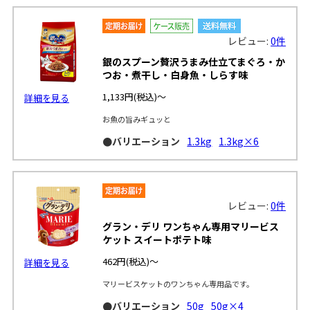
レビュー:
0件
銀のスプーン贅沢うまみ仕立てまぐろ・か
つお・煮干し・白身魚・しらす味
1,133円
(税込)～
詳細を見る
お魚の旨みギュッと
●バリエーション
1.3kg
1.3kg×6
レビュー:
0件
グラン・デリ ワンちゃん専用マリービス
ケット スイートポテト味
462円
(税込)～
詳細を見る
マリービスケットのワンちゃん専用品です。
●バリエーション
50g
50g×4