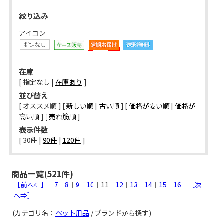
絞り込み
アイコン
在庫
[ 指定なし |
在庫あり
]
並び替え
[ オススメ順 ] [
新しい順
|
古い順
] [
価格が安い順
|
価格が
高い順
] [
売れ筋順
]
表示件数
[ 
30件
 | 
90件
 | 
120件
 ]
商品一覧(521件)
［前へ⇐］
｜
7
｜
8
｜
9
｜
10
｜11｜
12
｜
13
｜
14
｜
15
｜
16
｜
［次
へ⇒］
(カテゴリ名：
ペット用品
/ ブランドから探す)