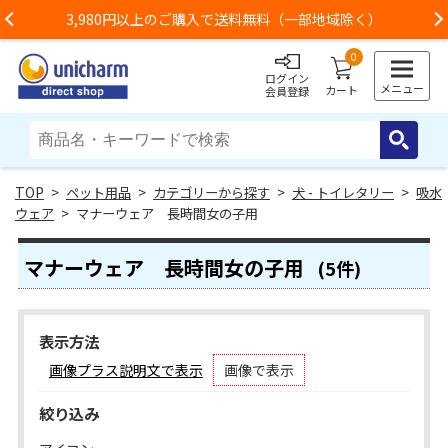
で送料無料（一部地域除く）
お荷物のお届けに遅れが
Previous
0
ログイン
メニュー
カート
会員登録
>
ペット用品
>
カテゴリーから探す
>
犬 - トイレタリー
>
吸水
ウェア
> マナーウェア 長時間女の子用
マナーウェア 長時間女の子用
(5件)
表示方法
画像プラス説明文で表示
画像で表示
絞り込み