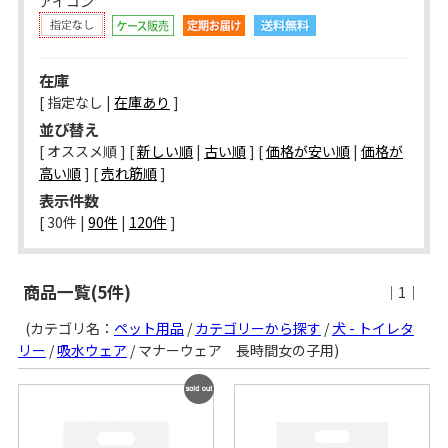
アイコン
在庫
[ 指定なし |
在庫あり
]
並び替え
[ オススメ順 ] [
新しい順
|
古い順
] [
価格が安い順
|
価格が
高い順
] [
売れ筋順
]
表示件数
[ 
30件
 | 
90件
 | 
120件
 ]
商品一覧(5件)
｜1｜
(カテゴリ名：
ペット用品
/
カテゴリーから探す
/
犬 - トイレタ
リー
/
吸水ウェア
/ マナーウェア 長時間女の子用)
SOLD
OUT