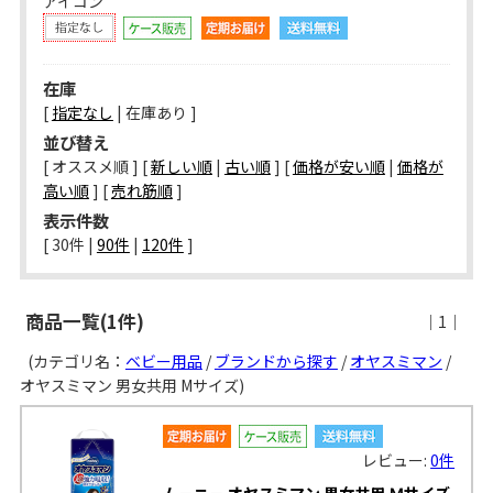
アイコン
在庫
[
指定なし
| 在庫あり ]
並び替え
[ オススメ順 ] [
新しい順
|
古い順
] [
価格が安い順
|
価格が
高い順
] [
売れ筋順
]
表示件数
[ 
30件
 | 
90件
 | 
120件
 ]
商品一覧(1件)
｜1｜
(カテゴリ名：
ベビー用品
/
ブランドから探す
/
オヤスミマン
/
オヤスミマン 男女共用 Mサイズ)
レビュー:
0件
ム－ニ－ オヤスミマン 男女共用 Ｍサイズ