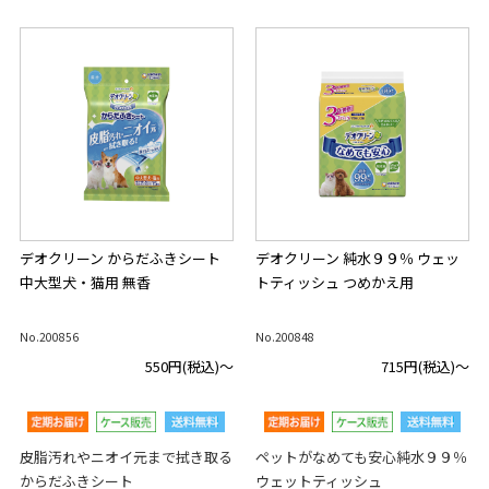
デオクリーン からだふきシート
デオクリーン 純水９９％ ウェッ
中大型犬・猫用 無香
トティッシュ つめかえ用
No.200856
No.200848
550円
(税込)～
715円
(税込)～
皮脂汚れやニオイ元まで拭き取る
ペットがなめても安心純水９９％
からだふきシート
ウェットティッシュ