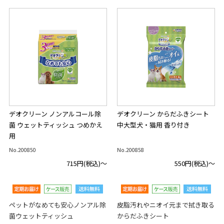
デオクリーン ノンアルコール除
デオクリーン からだふきシート
菌 ウェットティッシュ つめかえ
中大型犬・猫用 香り付き
用
No.200850
No.200858
715円
(税込)～
550円
(税込)～
ペットがなめても安心ノンアル除
皮脂汚れやニオイ元まで拭き取る
菌ウェットティッシュ
からだふきシート