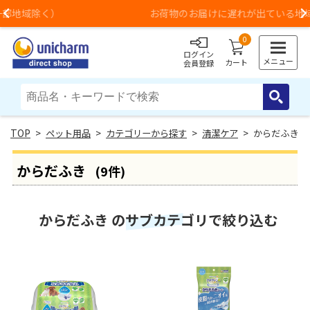
お荷物のお届けに遅れが出ている地域がございます
Previous
0
ログイン
メニュー
カート
会員登録
>
ペット用品
>
カテゴリーから探す
>
清潔ケア
> からだふき
からだふき
(9件)
からだふき のサブカテゴリで絞り込む