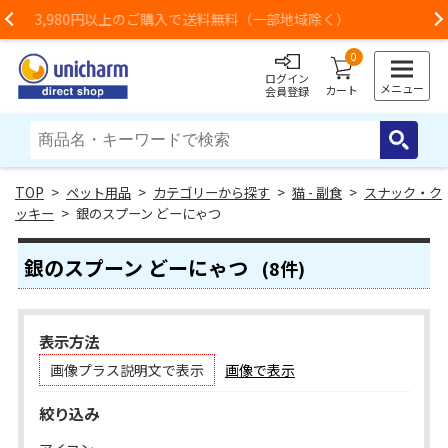
部地域除く）
お荷物のお届けに遅れが出ている地域が
Previous
0
ログイン
メニュー
カート
会員登録
>
ペット用品
>
カテゴリーから探す
>
猫 - 副食
>
スナック・ク
ッキー
> 銀のスプーン どーにゃつ
銀のスプーン どーにゃつ
(8件)
表示方法
画像プラス説明文で表示
画像で表示
絞り込み