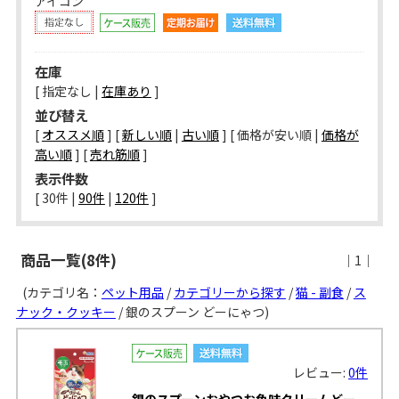
アイコン
在庫
[ 指定なし |
在庫あり
]
並び替え
[
オススメ順
] [
新しい順
|
古い順
] [ 価格が安い順 |
価格が
高い順
] [
売れ筋順
]
表示件数
[ 
30件
 | 
90件
 | 
120件
 ]
商品一覧(8件)
｜1｜
(カテゴリ名：
ペット用品
/
カテゴリーから探す
/
猫 - 副食
/
ス
ナック・クッキー
/ 銀のスプーン どーにゃつ)
レビュー:
0件
銀のスプーンおやつお魚味クリームどー