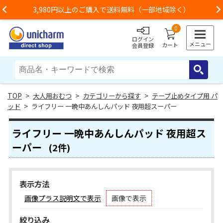
3,980円以上のご購入で送料無料（一部地域除く）
Previous
0
ログイン
メニュー
カート
会員登録
>
大人用おむつ
>
カテゴリーから探す
>
テープ止めタイプ用 パ
ッド
> ライフリー 一晩中あんしんパッド 夜用超スーパー
ライフリー 一晩中あんしんパッド 夜用超ス
ーパー
(2件)
表示方法
画像プラス説明文で表示
画像で表示
絞り込み