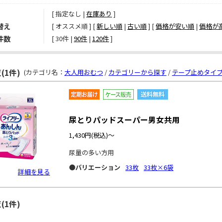
[ 指定なし |
在庫あり
]
替え
[ オススメ順 ] [
新しい順
|
古い順
] [
価格が安い順
|
価格が
件数
[ 
30件
 | 
90件
 | 
120件
 ]
(1件)
(カテゴリ名：
大人用おむつ
/
カテゴリーから探す
/
テープ止めタイプ
尿とりパッドスーパー男女共用
1,430円
(税込)～
尿量の多い方用
●バリエーション
33枚
33枚×6袋
詳細を見る
(1件)