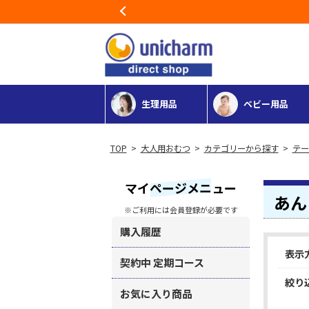
Previous
生理用品
ベビー用品
>
大人用おむつ
>
カテゴリーから探す
>
テー
マイページメニュー
あん
※ご利用には会員登録が必要です
購入履歴
表示
契約中 定期コース
絞り
お気に入り商品