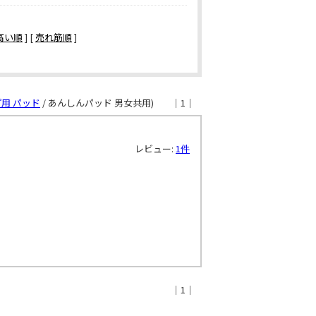
高い順
] [
売れ筋順
]
用 パッド
/ あんしんパッド 男女共用)
｜1｜
レビュー:
1件
｜1｜