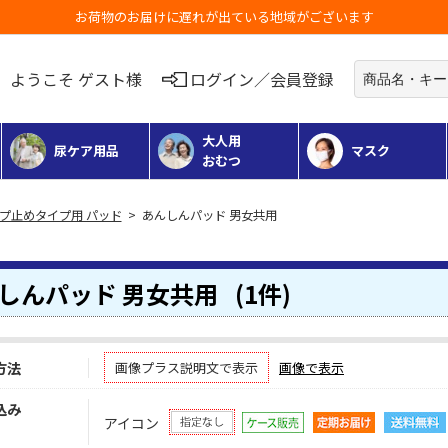
お荷物のお届けに遅れが出ている地域がございます
ようこそ ゲスト様
ログイン／会員登録
大人用
尿ケア用品
マスク
おむつ
プ止めタイプ用 パッド
> あんしんパッド 男女共用
しんパッド 男女共用
(1件)
方法
画像プラス説明文で表示
画像で表示
込み
アイコン