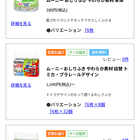
385円
(税込)
肌ざわりカシミヤタッチでやさしくふける
詳細を見る
●バリエーション
76枚
レビュー:
0件
ム－ニ－おしりふき やわらか素材 詰替 ト
ミカ・プラレ－ルデザイン
1,045円
(税込)～
詳細を見る
トミカデザインのもって遊べるおしりふき
●バリエーション
76枚×8個
76枚×32個