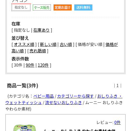
アイコン
在庫
[ 指定なし |
在庫あり
]
並び替え
[
オススメ順
] [
新しい順
|
古い順
] [ 価格が安い順 |
価格が
高い順
] [
売れ筋順
]
表示件数
[ 
30件
 | 
90件
 | 
120件
 ]
商品一覧(3件)
｜1｜
(カテゴリ名：
ベビー用品
/
カテゴリーから探す
/
おしりふき ・
ウェットティッシュ
/
流せないおしりふき
/ ムーニー おしりふき
やわらか素材)
レビュー:
0件
ムーニー おしりふき やわらか素材 本体