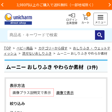
3,980円以上のご購入で送料無料（一部地域除く）
Previous
0
ログイン
メニュー
カート
会員登録
>
ベビー用品
>
カテゴリーから探す
>
おしりふき ・ ウェットテ
ィッシュ
>
流せないおしりふき
> ムーニー おしりふき やわらか素材
ムーニー おしりふき やわらか素材
(3件)
表示方法
画像プラス説明文で表示
画像で表示
絞り込み