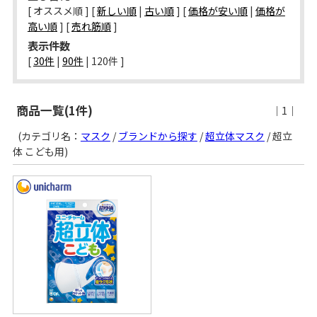
[ オススメ順 ] [
新しい順
|
古い順
] [
価格が安い順
|
価格が
高い順
] [
売れ筋順
]
表示件数
[ 
30件
 | 
90件
 | 
120件
 ]
商品一覧(1件)
｜1｜
(カテゴリ名：
マスク
/
ブランドから探す
/
超立体マスク
/ 超立
体 こども用)