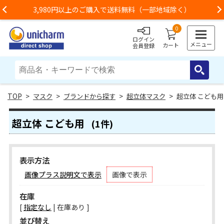
3,980円以上のご購入で送料無料（一部地域除く）
Previous
0
ログイン
メニュー
カート
会員登録
>
マスク
>
ブランドから探す
>
超立体マスク
> 超立体 こども用
超立体 こども用
(1件)
表示方法
画像プラス説明文で表示
画像で表示
在庫
[
指定なし
| 在庫あり ]
並び替え