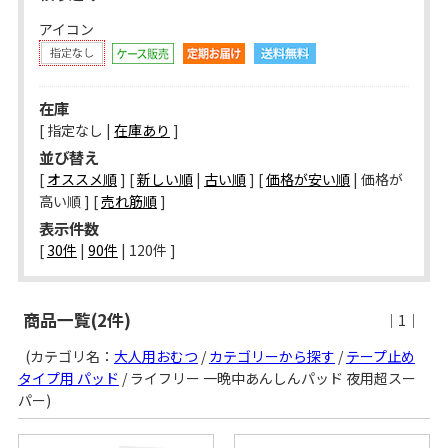
アイコン
在庫
[ 指定なし |
在庫あり
]
並び替え
[
オススメ順
] [
新しい順
|
古い順
] [
価格が安い順
| 価格が
高い順 ] [
売れ筋順
]
表示件数
[ 
30件
 | 
90件
 | 
120件
 ]
商品一覧(2件)
｜1｜
(カテゴリ名：
大人用おむつ
/
カテゴリーから探す
/
テープ止め
タイプ用 パッド
/ ライフリー 一晩中あんしんパッド 夜用超スー
パー)