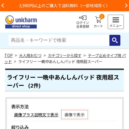
3,980円以上のご購入で送料無料（一部地域除く）
Previous
0
ログイン
メニュー
カート
会員登録
>
大人用おむつ
>
カテゴリーから探す
>
テープ止めタイプ用 パ
ッド
> ライフリー 一晩中あんしんパッド 夜用超スーパー
ライフリー 一晩中あんしんパッド 夜用超ス
ーパー
(2件)
表示方法
画像プラス説明文で表示
画像で表示
絞り込み