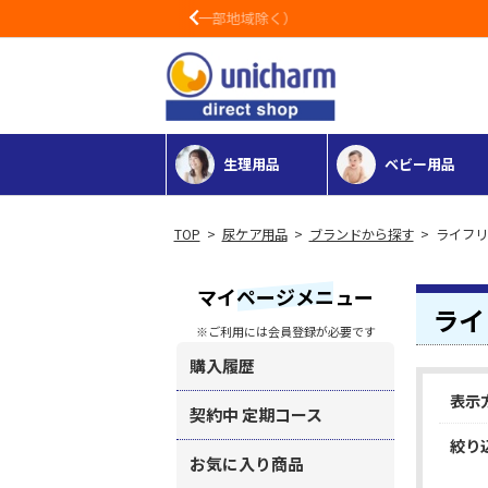
Previous
生理用品
ベビー用品
>
尿ケア用品
>
ブランドから探す
> ライフリ
マイページメニュー
ライ
※ご利用には会員登録が必要です
購入履歴
表示
契約中 定期コース
絞り
お気に入り商品