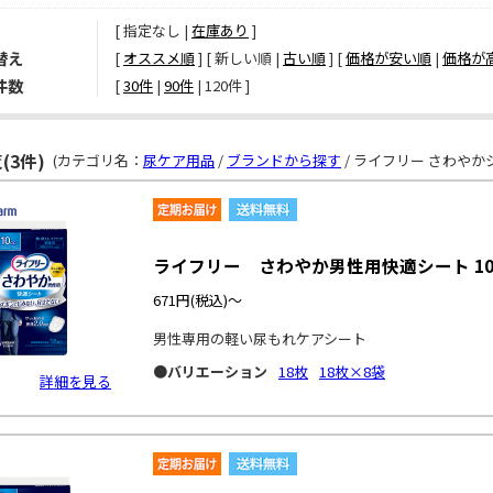
[ 指定なし |
在庫あり
]
替え
[
オススメ順
] [ 新しい順 |
古い順
] [
価格が安い順
|
価格が
件数
[ 
30件
 | 
90件
 | 
120件
 ]
(3件)
(カテゴリ名：
尿ケア用品
/
ブランドから探す
/ ライフリー さわやか
ライフリー さわやか男性用快適シート 10
671円
(税込)～
男性専用の軽い尿もれケアシート
●バリエーション
18枚
18枚×8袋
詳細を見る