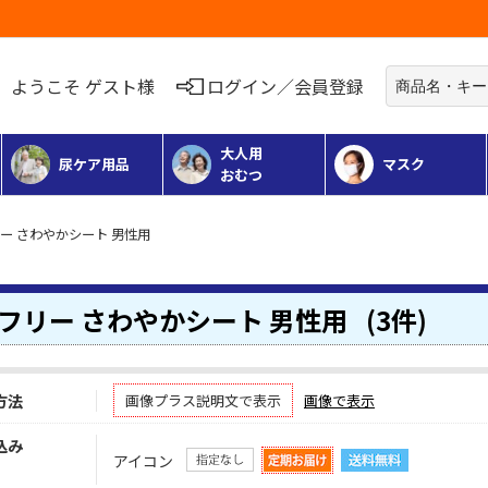
お荷物のお届けに遅れが出ている地域がございます
ようこそ ゲスト様
ログイン／会員登録
大人用
尿ケア用品
マスク
おむつ
ー さわやかシート 男性用
フリー さわやかシート 男性用
(3件)
方法
画像プラス説明文で表示
画像で表示
込み
アイコン