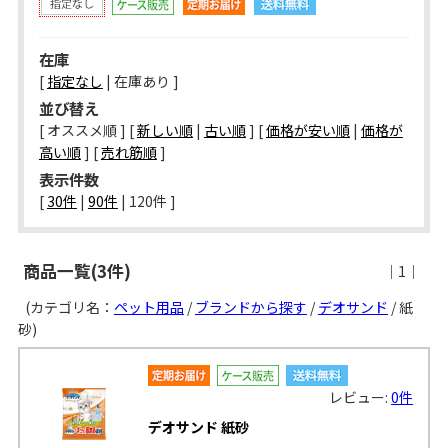
在庫
[
指定なし
| 在庫あり ]
並び替え
[ オススメ順 ] [
新しい順
|
古い順
] [
価格が安い順
|
価格が
高い順
] [
売れ筋順
]
表示件数
[ 
30件
 | 
90件
 | 
120件
 ]
商品一覧(3件)
｜1｜
(カテゴリ名：
ペット用品
/
ブランドから探す
/
デオサンド
/ 紙
砂)
レビュー:
0件
デオサンド 紙砂