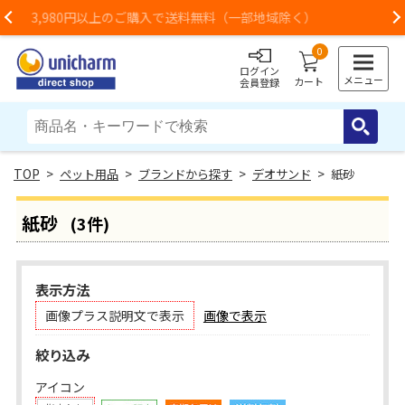
（一部地域除く）
お荷物のお届けに遅れが出ている
Previous
0
ログイン
メニュー
カート
会員登録
>
ペット用品
>
ブランドから探す
>
デオサンド
> 紙砂
紙砂
(3件)
表示方法
画像プラス説明文で表示
画像で表示
絞り込み
アイコン