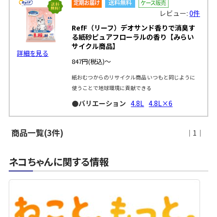
レビュー:
0件
RefF（リーフ）デオサンド香りで消臭す
る紙砂ピュアフローラルの香り【みらい
サイクル商品】
詳細を見る
847円
(税込)～
紙おむつからのリサイクル商品 いつもと同じように
使うことで地球環境に貢献できる
●バリエーション
4.8L
4.8L×6
商品一覧(3件)
｜1｜
ネコちゃんに関する情報