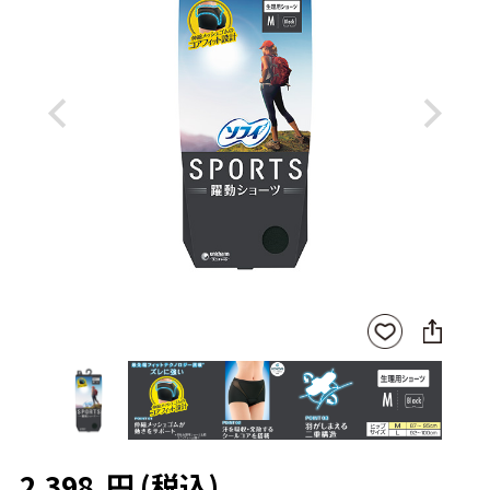
Previous
Next
SNS
お気
に
に入
シ
りに
ェ
登録
ア
2,398
円
(税込)