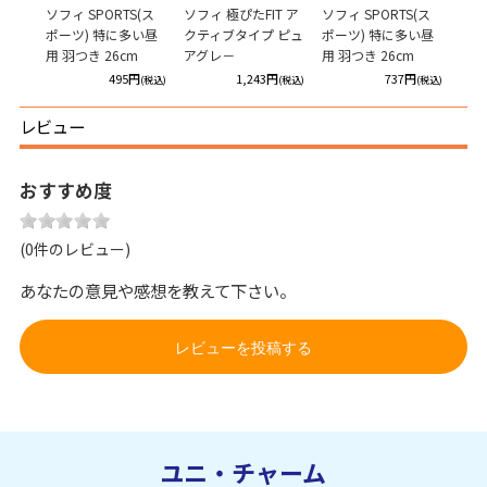
ィット
ソフィ SPORTS(ス
ソフィ 極ぴたFIT ア
ソフィ SPORTS(ス
ソフ
多い日
ポーツ) 特に多い昼
クティブタイプ ピュ
ポーツ) 特に多い昼
吸水
ク
用 羽つき 26cm
アグレ－
用 羽つき 26cm
用5
円
495円
1,243円
737円
(税込)
(税込)
(税込)
(税込)
レビュー
おすすめ度
(0件のレビュー)
あなたの意見や感想を教えて下さい。
レビューを投稿する
ユニ・チャーム