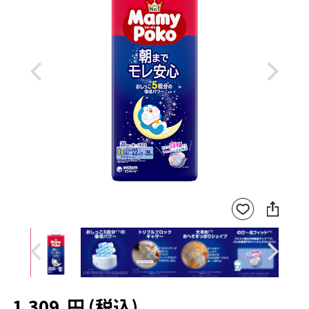
Previous
Next
SNS
お気
に
に入
シ
りに
ェ
登録
ア
Previous
Next
1,309
円
(税込)