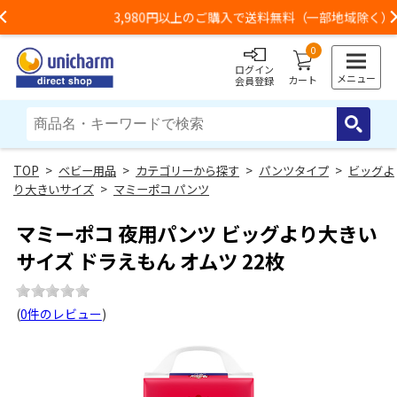
3,980円以上のご購入で送料無料（一部地域除く）
Previous
0
ログイン
メニュー
カート
会員登録
>
ベビー用品
>
カテゴリーから探す
>
パンツタイプ
>
ビッグよ
り大きいサイズ
>
マミーポコ パンツ
マミーポコ 夜用パンツ ビッグより大きい
サイズ ドラえもん オムツ 22枚
(
0件のレビュー
)