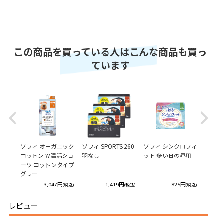
この商品を買っている人はこんな商品も買っ
ています
Previous
Next
のシー
ソフィ オーガニック
ソフィ SPORTS 260
ソフィ シンクロフィ
〔パ
クコッ
コットン W温活ショ
羽なし
ット 多い日の昼用
り大
香り
ーツ コットンタイプ
ミー
グレー
ラえ
円
3,047円
1,419円
825円
(税込)
(税込)
(税込)
(税込)
レビュー