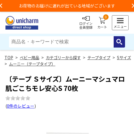
お荷物のお届けに遅れが出ている地域がございます
Previous
0
ログイン
メニュー
カート
会員登録
>
ベビー用品
>
カテゴリーから探す
>
テープタイプ
>
Sサイズ
>
ムーニー（テープタイプ）
〔テープ Ｓサイズ〕ムーニーマシュマロ
肌ごこちモレ安心S 70枚
(
0件のレビュー
)