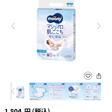
Previous
Next
SNS
お気
に
に入
シ
りに
ェ
登録
ア
Previous
Next
1,804
円
(税込)