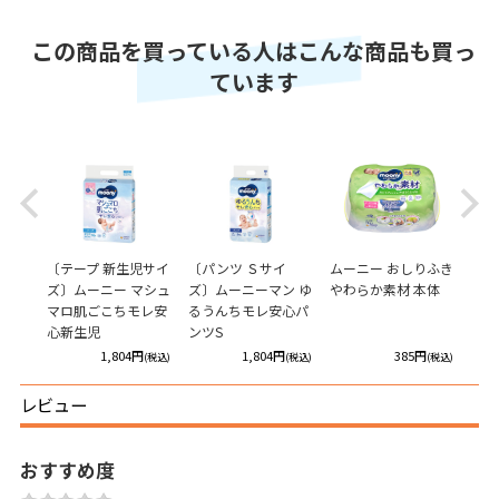
この商品を買っている人はこんな商品も買っ
ています
Previous
Next
激であ
〔テープ 新生児サイ
〔パンツ Ｓサイ
ムーニー おしりふき
ムー
ズ〕ムーニー マシュ
ズ〕ムーニーマン ゆ
やわらか素材 本体
やわ
マロ肌ごこちモレ安
るうんちモレ安心パ
心新生児
ンツS
円
1,804円
1,804円
385円
(税込)
(税込)
(税込)
(税込)
レビュー
おすすめ度