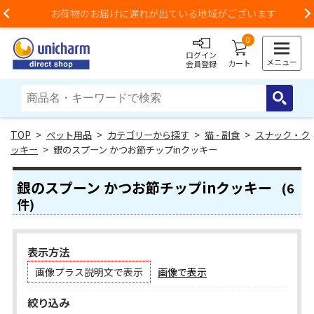
お荷物のお届けに遅れが出ている地域がございます
Previous
0
ログイン
メニュー
カート
会員登録
>
ペット用品
>
カテゴリーから探す
>
猫 - 副食
>
スナック・ク
ッキー
> 銀のスプーン かつお節チップinクッキー
銀のスプーン かつお節チップinクッキー
(6
件)
表示方法
画像プラス説明文で表示
画像で表示
絞り込み