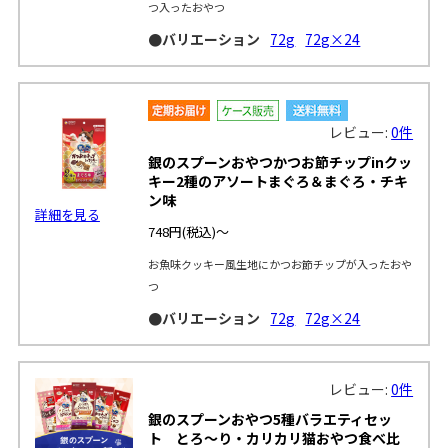
つ入ったおやつ
●バリエーション
72g
72g×24
レビュー:
0件
銀のスプーンおやつかつお節チップinクッ
キー2種のアソートまぐろ＆まぐろ・チキ
ン味
詳細を見る
748円
(税込)～
お魚味クッキー風生地にかつお節チップが入ったおや
つ
●バリエーション
72g
72g×24
レビュー:
0件
銀のスプーンおやつ5種バラエティセッ
ト とろ〜り・カリカリ猫おやつ食べ比