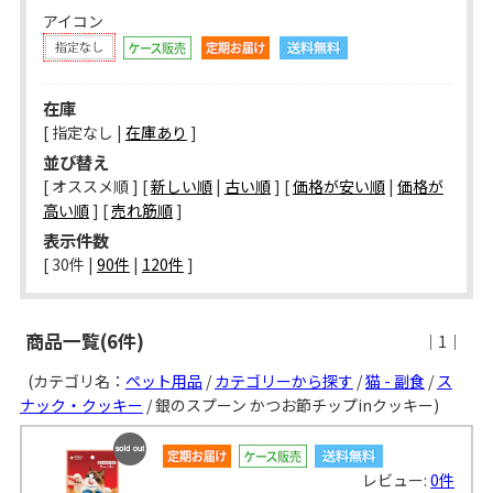
アイコン
在庫
[ 指定なし |
在庫あり
]
並び替え
[ オススメ順 ] [
新しい順
|
古い順
] [
価格が安い順
|
価格が
高い順
] [
売れ筋順
]
表示件数
[ 
30件
 | 
90件
 | 
120件
 ]
商品一覧(6件)
｜1｜
(カテゴリ名：
ペット用品
/
カテゴリーから探す
/
猫 - 副食
/
ス
ナック・クッキー
/ 銀のスプーン かつお節チップinクッキー)
SOLD
レビュー:
0件